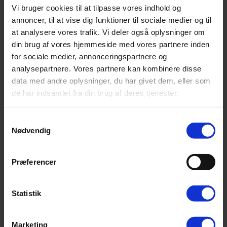
Vi bruger cookies til at tilpasse vores indhold og
Der blev ikke fundet nogle varer, der matcher dit valg.
annoncer, til at vise dig funktioner til sociale medier og til
at analysere vores trafik. Vi deler også oplysninger om
din brug af vores hjemmeside med vores partnere inden
KONTAKT
for sociale medier, annonceringspartnere og
analysepartnere. Vores partnere kan kombinere disse
Sandbankevej 56
data med andre oplysninger, du har givet dem, eller som
5550 Langeskov
de har indsamlet fra din brug af deres tjenester.
Danmark
Samtykkevalg
Nødvendig
CVR-nr: 41305266
Telefon:
25 88 24 01
Præferencer
Email:
info@skeen-piskeriset.dk
Vi modtager følgende:
Statistik
Marketing