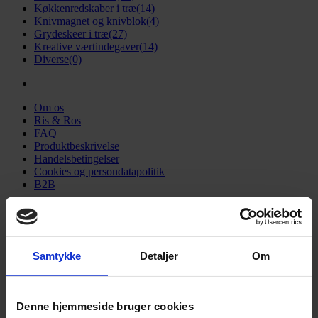
Køkkenredskaber i træ
(14)
Knivmagnet og knivblok
(4)
Grydeskeer i træ
(27)
Kreative værtindegaver
(14)
Diverse
(0)
Om os
Ris & Ros
FAQ
Produktbeskrivelse
Handelsbetingelser
Cookies og persondatapolitik
B2B
Hjem
|
Gaveindpakning
Gaveindpakning
Samtykke
Detaljer
Om
Products
search
Denne hjemmeside bruger cookies
Køb dine gaver hos os