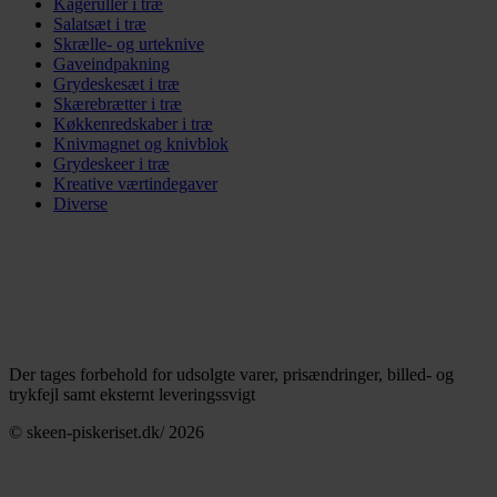
Kageruller i træ
Salatsæt i træ
Skrælle- og urteknive
Gaveindpakning
Grydeskesæt i træ
Skærebrætter i træ
Køkkenredskaber i træ
Knivmagnet og knivblok
Grydeskeer i træ
Kreative værtindegaver
Diverse
Der tages forbehold for udsolgte varer, prisændringer, billed- og
trykfejl samt eksternt leveringssvigt
© skeen-piskeriset.dk/ 2026