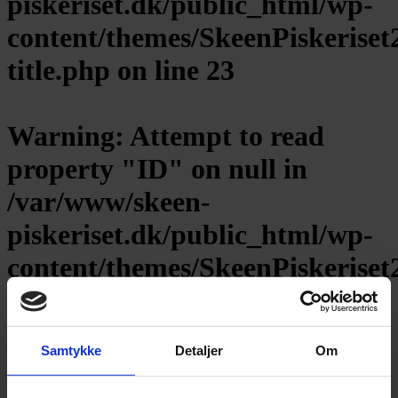
piskeriset.dk/public_html/wp-
content/themes/SkeenPiskeriset
title.php
on line
23
Warning
: Attempt to read
property "ID" on null in
/var/www/skeen-
piskeriset.dk/public_html/wp-
content/themes/SkeenPiskeriset
title.php
on line
23
Bambus
Samtykke
Detaljer
Om
Products search