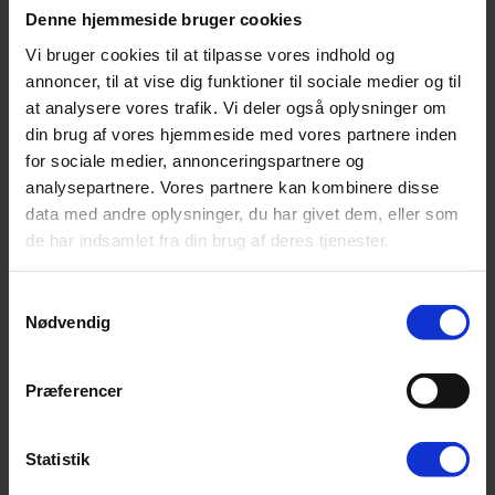
Denne hjemmeside bruger cookies
Bambus er en af de hurtigst voksende planter på jorden, derfor er
Vi bruger cookies til at tilpasse vores indhold og
grydeskeer og skærebrætter m.m. lavet i bambus også et billigere
produkt, end hvis det var lavet i oliventræ, bøgetræ, valnøddetræ
annoncer, til at vise dig funktioner til sociale medier og til
eller andre træsorter.
at analysere vores trafik. Vi deler også oplysninger om
din brug af vores hjemmeside med vores partnere inden
Bambus kan noget, da det er en hurtigvoksende træsort, men går
man efter en bedre kvalitet skal man vælge en anden træsort.
for sociale medier, annonceringspartnere og
analysepartnere. Vores partnere kan kombinere disse
Viser 1 resultat
data med andre oplysninger, du har givet dem, eller som
de har indsamlet fra din brug af deres tjenester.
Samtykkevalg
Nødvendig
Præferencer
Statistik