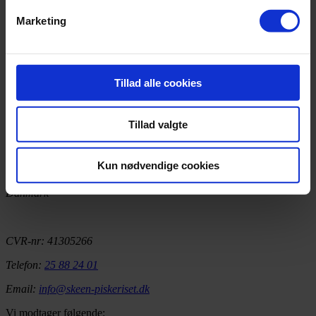
Marketing
Avocadoske – bambus
25,00
kr.
Tilføj til kurv
Tillad alle cookies
KONTAKT
Tillad valgte
Sandbankevej 56
Kun nødvendige cookies
5550 Langeskov
Danmark
CVR-nr: 41305266
Telefon:
25 88 24 01
Email:
info@skeen-piskeriset.dk
Vi modtager følgende: