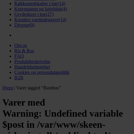
Køkkenredskaber i træ
(14)
Knivmagnet og knivblok
(4)
Grydeskeer i træ
(27)
Kreative værtindegaver
(14)
Diverse
(0)
Om os
Ris & Ros
FAQ
Produktbeskrivelse
Handelsbetingelser
Cookies og persondatapolitik
B2B
Hjem
|
Varer tagged “Bambus”
Varer med
Warning
: Undefined variable
$post in
/var/www/skeen-