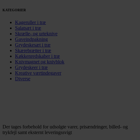
KATEGORIER
Kageruller i træ
Salatsæt i træ
Skrælle- og urteknive
Gaveindpakning
Grydeskesæt i træ
Skærebrætter i træ
Køkkenredskaber i træ
Knivmagnet og knivblok
Grydeskeer i træ
Kreative værtindegaver
Diverse
Der tages forbehold for udsolgte varer, prisændringer, billed- og
trykfejl samt eksternt leveringssvigt