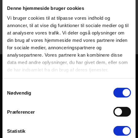
Denne hjemmeside bruger cookies
Vælg muligheder
Vi bruger cookies til at tilpasse vores indhold og
annoncer, til at vise dig funktioner til sociale medier og til
at analysere vores trafik. Vi deler også oplysninger om
din brug af vores hjemmeside med vores partnere inden
for sociale medier, annonceringspartnere og
analysepartnere. Vores partnere kan kombinere disse
data med andre oplysninger, du har givet dem, eller som
de har indsamlet fra din brug af deres tjenester.
Samtykkevalg
KONTAKT
Nødvendig
Sandbankevej 56
5550 Langeskov
Præferencer
Danmark
Statistik
CVR-nr: 41305266