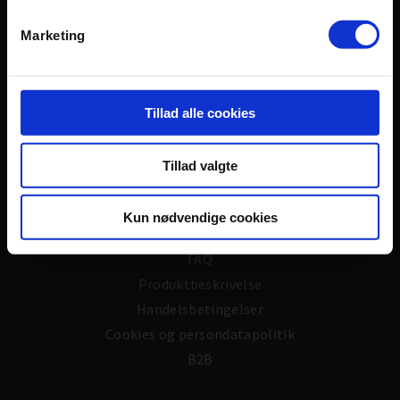
Telefon:
25 88 24 01
Marketing
Email:
info@skeen-piskeriset.dk
Vi modtager følgende:
Tillad alle cookies
Tillad valgte
NYTTIGE LINKS
Om os
Kun nødvendige cookies
Ris & Ros
FAQ
Produktbeskrivelse
Handelsbetingelser
Cookies og persondatapolitik
B2B