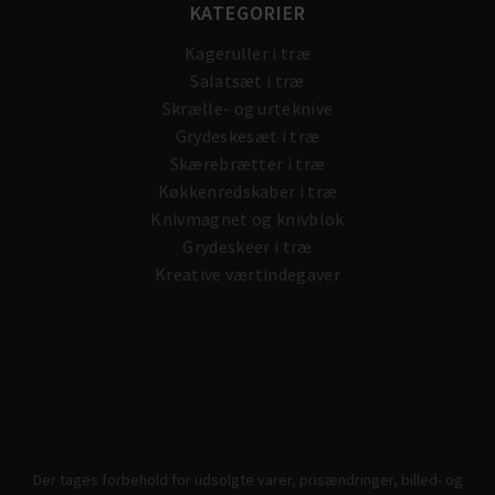
KATEGORIER
Kageruller i træ
Salatsæt i træ
Skrælle- og urteknive
Grydeskesæt i træ
Skærebrætter i træ
Køkkenredskaber i træ
Knivmagnet og knivblok
Grydeskeer i træ
Kreative værtindegaver
Der tages forbehold for udsolgte varer, prisændringer, billed- og