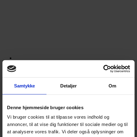
Tapasbræt – valnød
99,00
kr.
Tilføj til kurv
Samtykke
Detaljer
Om
Denne hjemmeside bruger cookies
Vi bruger cookies til at tilpasse vores indhold og
annoncer, til at vise dig funktioner til sociale medier og til
at analysere vores trafik. Vi deler også oplysninger om