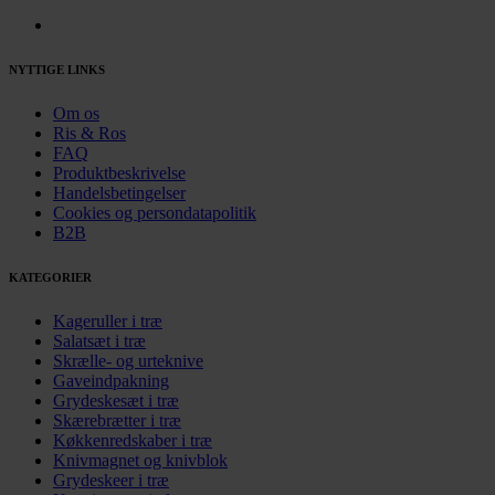
NYTTIGE LINKS
Om os
Ris & Ros
FAQ
Produktbeskrivelse
Handelsbetingelser
Cookies og persondatapolitik
B2B
KATEGORIER
Kageruller i træ
Salatsæt i træ
Skrælle- og urteknive
Gaveindpakning
Grydeskesæt i træ
Skærebrætter i træ
Køkkenredskaber i træ
Knivmagnet og knivblok
Grydeskeer i træ