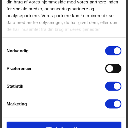
din brug af vores hjemmeside med vores partnere inden
for sociale medier, annonceringspartnere og
analysepartnere. Vores partnere kan kombinere disse
data med andre oplysninger, du har givet dem, eller som
Røreske m/hul – bøg
de har indsamlet fra din brug af deres tjenester.
35,00
kr.
Tilføj til kurv
Samtykkevalg
Nødvendig
Præferencer
Statistik
Marketing
Avocadoske – bambus
25,00
kr.
Tilføj til kurv