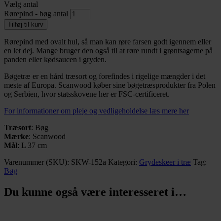
Vælg antal
Rørepind - bøg antal
Tilføj til kurv
Rørepind med ovalt hul, så man kan røre farsen godt igennem eller
en let dej. Mange bruger den også til at røre rundt i grøntsagerne på
panden eller kødsaucen i gryden.
Bøgetræ er en hård træsort og forefindes i rigelige mængder i det
meste af Europa. Scanwood køber sine bøgetræsprodukter fra Polen
og Serbien, hvor statsskovene her er FSC-certificeret.
For informationer om pleje og vedligeholdelse læs mere her
Træsort
: Bøg
Mærke
: Scanwood
Mål
: L 37 cm
Varenummer (SKU):
SKW-152a
Kategori:
Grydeskeer i træ
Tag:
Bøg
Du kunne også være interesseret i…