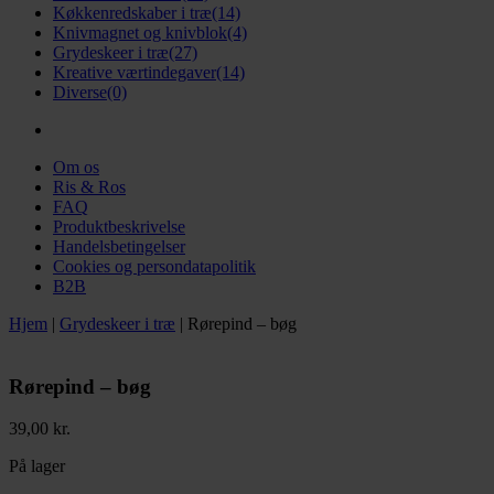
Køkkenredskaber i træ
(14)
Knivmagnet og knivblok
(4)
Grydeskeer i træ
(27)
Kreative værtindegaver
(14)
Diverse
(0)
Om os
Ris & Ros
FAQ
Produktbeskrivelse
Handelsbetingelser
Cookies og persondatapolitik
B2B
Hjem
|
Grydeskeer i træ
|
Rørepind – bøg
Rørepind – bøg
39,00
kr.
På lager