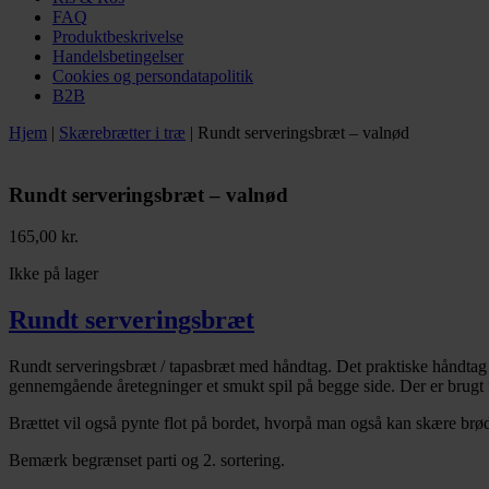
FAQ
Produktbeskrivelse
Handelsbetingelser
Cookies og persondatapolitik
B2B
Hjem
|
Skærebrætter i træ
|
Rundt serveringsbræt – valnød
Rundt serveringsbræt – valnød
165,00
kr.
Ikke på lager
Rundt serveringsbræt
Rundt serveringsbræt / tapasbræt med håndtag. Det praktiske håndtag gø
gennemgående åretegninger et smukt spil på begge side. Der er brugt f
Brættet vil også pynte flot på bordet, hvorpå man også kan skære brøde
Bemærk begrænset parti og 2. sortering.