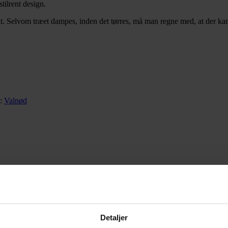
tilrent design.
. Selvom træet dampes, inden det tørres, må man regne med, at der kan
:
Valnød
Detaljer