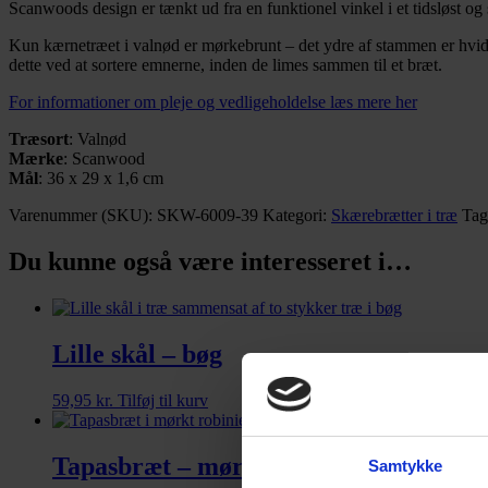
Scanwoods design er tænkt ud fra en funktionel vinkel i et tidsløst og s
Kun kærnetræet i valnød er mørkebrunt – det ydre af stammen er hvidt
dette ved at sortere emnerne, inden de limes sammen til et bræt.
For informationer om pleje og vedligeholdelse læs mere her
Træsort
: Valnød
Mærke
: Scanwood
Mål
: 36 x 29 x 1,6 cm
Varenummer (SKU):
SKW-6009-39
Kategori:
Skærebrætter i træ
Tag
Du kunne også være interesseret i…
Lille skål – bøg
59,95
kr.
Tilføj til kurv
Tapasbræt – mørk robinie
Samtykke