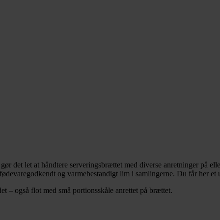
r det let at håndtere serveringsbrættet med diverse anretninger på elle
ødevaregodkendt og varmebestandigt lim i samlingerne. Du får her et uni
t – også flot med små portionsskåle anrettet på brættet.