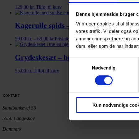
129,00
kr.
Tilføj til kurv
Denne hjemmeside bruger c
Vi bruger cookies til at tilpas
Kagerulle spids – valnød
vores trafik. Vi deler også 
59,00
kr.
–
69,00
kr.
Prisinterval: 59,00 kr. til 69,00 kr.
annonceringspartnere og anal
Vælg mu
dem, eller som de har indsaml
Grydeskesæt – bøg
Samtykkevalg
Nødvendig
55,00
kr.
Tilføj til kurv
KONTAKT
Kun nødvendige cook
Sandbankevej 56
5550 Langeskov
Danmark