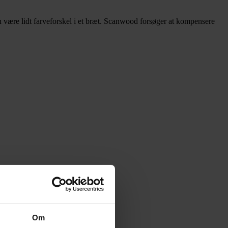
 være lidt farveforskel i et bræt. Scanwood forsøger at kompensere
Om