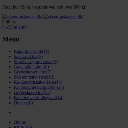
Fragt kun 39 kr. og gratis ved køb over 500 kr.
0,00
kr.
0
Menu
Kageruller i træ
(11)
Salatsæt i træ
(2)
Skrælle- og urteknive
(5)
Gaveindpakning
(0)
Grydeskesæt i træ
(7)
Skærebrætter i træ
(16)
Køkkenredskaber i træ
(14)
Knivmagnet og knivblok
(4)
Grydeskeer i træ
(27)
Kreative værtindegaver
(14)
Diverse
(0)
Om os
Ris & Ros