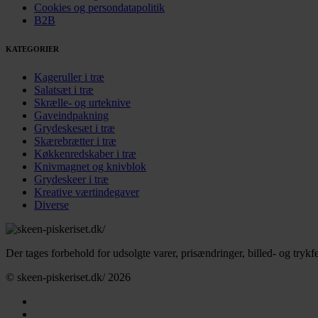
Cookies og persondatapolitik
B2B
KATEGORIER
Kageruller i træ
Salatsæt i træ
Skrælle- og urteknive
Gaveindpakning
Grydeskesæt i træ
Skærebrætter i træ
Køkkenredskaber i træ
Knivmagnet og knivblok
Grydeskeer i træ
Kreative værtindegaver
Diverse
Der tages forbehold for udsolgte varer, prisændringer, billed- og trykfe
© skeen-piskeriset.dk/ 2026