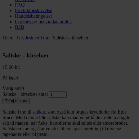
FAQ
Produktbeskrivelse
Handelsbetingelser
Cookies og persondatapolitik
B2B
Hjem
|
Grydeskeer i træ
|
Saltske – kirsebær
Saltske – kirsebær
15,00
kr.
På lager
Vælg antal
Saltske - kirsebær antal
Tilføj til kurv
Saltske i træ til
saltkar
, som også kan bruges krydderier fra Epic
Spice. Med denne lille saltske kan man nemt få den rette mængde
salt til maden, når f.eks. kartoflerne skal saltes eller smørebrødet.
Saltskeen kan også anvendes til en tapas anretning til diverse
tapenader eller til pesto.