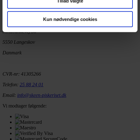
Tillad valgte
Kun nødvendige cookies
KONTAKT
Sandbankevej 56
5550 Langeskov
Danmark
CVR-nr: 41305266
Telefon:
25 88 24 01
Email:
info@skeen-piskeriset.dk
Vi modtager følgende: