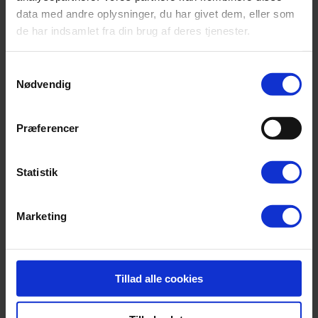
39,00
kr.
Tilføj til kurv
data med andre oplysninger, du har givet dem, eller som
de har indsamlet fra din brug af deres tjenester.
Samtykkevalg
Nødvendig
Præferencer
Statistik
Smørebræt m/dyr – kirsebær
Marketing
55,00
kr.
Tilføj til kurv
Saltkar – kirsebær
Tillad alle cookies
159,00
kr.
Tilføj til kurv