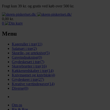
Fragt kun 39 kr. og gratis ved køb over 500 kr.
0,00
kr.
0
Menu
Kageruller i træ
(11)
Salatsæt i træ
(2)
Skrælle- og urteknive
(5)
Gaveindpakning
(0)
Grydeskesæt i træ
(7)
Skærebrætter i træ
(16)
Køkkenredskaber i træ
(14)
Knivmagnet og knivblok
(4)
Grydeskeer i træ
(27)
Kreative værtindegaver
(14)
Diverse
(0)
Om os
Ris & Ros