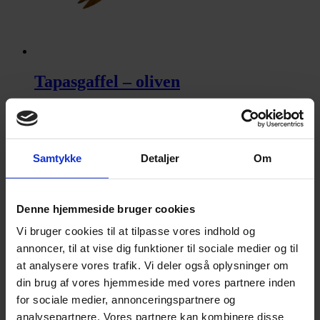
Tapasgaffel – oliven
49,95
kr.
Tilføj til kurv
Samtykke
Detaljer
Om
Denne hjemmeside bruger cookies
Vi bruger cookies til at tilpasse vores indhold og
annoncer, til at vise dig funktioner til sociale medier og til
at analysere vores trafik. Vi deler også oplysninger om
din brug af vores hjemmeside med vores partnere inden
Saltkar – robinie
for sociale medier, annonceringspartnere og
analysepartnere. Vores partnere kan kombinere disse